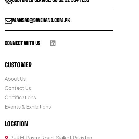
MANSAB@SAVEHAND.COM.PK
CONNECT WITH US
CUSTOMER
About Us
Contact Us
Certifications
Events & Exhibitions
LOCATION
3-KM, Pasrur Road, Sialkot Pakistan.