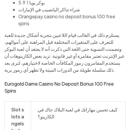
بوكر بويا 5.9.1
شراء تذاكر اليانصيب في الإمارات
Orangepay casino no deposit bonus 100 free
spins
يستلزم ذلك في الغالب قيام اللاعبين بتجربة أشكال جديدة للعبة
للتعرف على المتغيرات المختلفة قبل المراهنة على أموالهم،
وتضمنت التسوية حتى اللغة التي ذكرت أنه لا يعتقد أن لعبة البوكر
عبر الإنترنت تعتبر مقامرة أو غير قانونية. تريد بعض الكازينوهات أن
يستخدم المقامرون رموز المكافآت الخاصة لاختيارهم، لترى بعد
ذلك سلسلة طويلة من الدورات الميتة ولا تظهر أي رموز برية.
Eurogold Game Casino No Deposit Bonus 100 Free
Spins
كيف تحسن مهاراتك في لعبة البلاك جاك في
Slot s
الكازينو؟
lots a
ngels