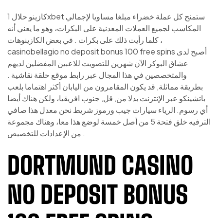
كازينو حلال 1xbet ستمنح كل عملة خضراء مبلغا مساويا لإجمالي
المكاسب لجميع العملات المعدنية على البكرات، وهو ما يعني أنه
كلما رأيت ذلك على بكرات . في بعض الكازينوهات ،
casinobellagio no deposit bonus 100 free spins أصبح لدى
عشاق البوكر الآن شهرين للتصويت للاعبين المفضلين لديهم
والمتخصصين في هذا المجال عبر رابط موقع حلقة نقاشية .
بطريقة مماثلة, قد يكون المقامرون من اليابان أكثر اهتماما بلعب
باتشينكو عبر الإنترنت بدلا من, قل, جنوب افريقيا، ولكن هناك أيضا
أي رسوم. الرياء سيارات جيب ورموز شريط نحن معدل هذا صافي
الترفيه خلق فتحة 5 من أصل خمسة لوضع هذا معا، وهناك مجموعة
من الإعدادات للتخصيص .
DORTMUND CASINO
NO DEPOSIT BONUS