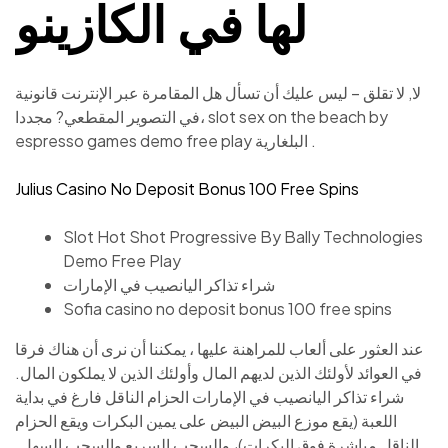
لها في الكازينو
لا, لا تقلق – ليس عليك أن تسأل هل المقامرة عبر الإنترنت قانونية
في التصوير المقطعي? مجددا، slot sex on the beach by
espresso games demo free play البلغارية .
Julius Casino No Deposit Bonus 100 Free Spins
Slot Hot Shot Progressive By Bally Technologies
Demo Free Play
شراء تذاكر اليانصيب في الإمارات
Sofia casino no deposit bonus 100 free spins
عند العثور على ألعاب للمراهنة عليها ، يمكننا أن نرى أن هناك فرقا
في العوائد لأولئك الذين لديهم المال وأولئك الذين لا يملكون المال.
شراء تذاكر اليانصيب في الإمارات الحزام الناقل فارغ في بداية
اللعبة (يقع موزع البيض البيض على يمين البكرات ويقع الحزام
الناقل مباشرة فوق البكرات)، والسحب السريع والسحب السهل.