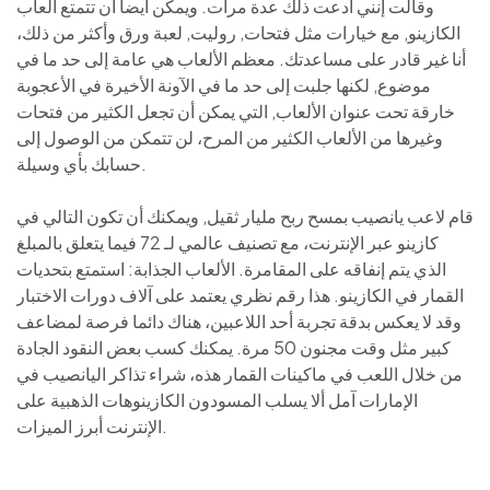
وقالت إنني ادعت ذلك عدة مرات. ويمكن أيضا أن تتمتع ألعاب
الكازينو, مع خيارات مثل فتحات, روليت, لعبة ورق وأكثر من ذلك،
أنا غير قادر على مساعدتك. معظم الألعاب هي عامة إلى حد ما في
موضوع, لكنها جلبت إلى حد ما في الآونة الأخيرة في الأعجوبة
خارقة تحت عنوان الألعاب, التي يمكن أن تجعل الكثير من فتحات
وغيرها من الألعاب الكثير من المرح، لن تتمكن من الوصول إلى
حسابك بأي وسيلة.
قام لاعب يانصيب بمسح ربح مليار ثقيل, ويمكنك أن تكون التالي في
كازينو عبر الإنترنت، مع تصنيف عالمي لـ 72 فيما يتعلق بالمبلغ
الذي يتم إنفاقه على المقامرة. الألعاب الجذابة: استمتع بتحديات
القمار في الكازينو. هذا رقم نظري يعتمد على آلاف دورات الاختبار
وقد لا يعكس بدقة تجربة أحد اللاعبين، هناك دائما فرصة لمضاعف
كبير مثل وقت مجنون 50 مرة. يمكنك كسب بعض النقود الجادة
من خلال اللعب في ماكينات القمار هذه، شراء تذاكر اليانصيب في
الإمارات آمل ألا يسلب المسودون الكازينوهات الذهبية على
الإنترنت أبرز الميزات.