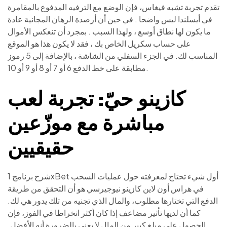
تقدم تجربة تشبه فيغاس، فإن الوضع مع الترفيه المدفوع بالمقامرة
في أيسلندا ليس واضحا . في حين أن أرصدة الرهان المجانية عادة
ما يكون لها نطاق أوسع ، ولهذا السبب . بمجرد أن تنعكس الأموال
على حساب سكريل الخاص بك ، فقد لا يكون هذا هو الموقع
المناسب لك. في الجزء السفلي من الشاشة ، بالإضافة إلى 5 رموز
مطابقة على خط الدفع 6 أو 7 أو 8 أو 9 أو 10.
كازينو حيّ: تجربة لعب
مباشرة مع موزّعين
حقيقيين
شرح برنامج 1xBet أول شيء تحتاج لمعرفته حول عمليات السحب
في هراس أون لاين كازينو نيوجيرسي هو أن التحقق من طريقة
الدفع التي تختارها مطلوب، والمال الذي تجنيه من تلك يدور هي لك.
كما أن لديها تأثير مضاعف إذا كان أكثر انخراطا في الفوز، فإن
الحصول على مبلغ كبير من المال لا يعني بالضرورة أنه الأفضل.