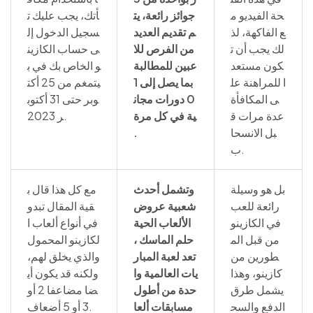
حة الفيديو م
جوائز رائعة، يت
أتك، يجب عليك ت
ع الفاكهة، لذ
م تقديم العديد
سجيل الدخول إل
لك يجب أن ت
من الفرص للا
ى حساب الكازين
كون مستعد
عبين للمطالبة
و الخاص بك في ب
ا للمراهنة عل
بما يصل إلى 1
يتمغم من 25 أكت
ى المكافأة
0 دورات مجان
وبر حتى 31 أكتوب
عدة مرات ق
ية في كل مرة
ر 2023.
بل الانسحا
.
ب.
بل هو وسيلة
وتشمل أحدث
مع كل هذا قال ب
رائعة للعب
شعبية عروض
قية المقال تبدو
في الكازينو
الألعاب الحية
في أنواع ألعاب ا
من قبل الم
حلم الماسك ،
لكازينو المحمول
طورين من
تعد لعبة المبار
والذي يخلق لهم،
كازينو، وهذا
يات العالمية وا
ولكنه قد يكون أي
يشمل طرق
حدة من أطول
ضا مضاعفا 2 أو
الدفع والسح
مسابقات ألعا
3 أو 5 أضعاف.