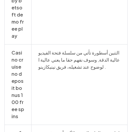
by b
etso
ft de
mo fr
ee pl
ay
التنين أسطورة تأتي من سلسلة فتحة الفيديو
Casi
عالية الدقة, وسوف نفهم حقا ما يعني عالية ا
no cr
لوضوح عند تشغيله، فريق نينيكازينو .
uise
no d
epos
it bo
nus 1
00 fr
ee sp
ins