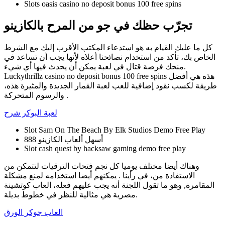
Slots oasis casino no deposit bonus 100 free spins
تجرّب حظك في جو من المرح بالكازينو
كل ما عليك القيام به هو استدعاء المكتب الأقرب إليك مع الشرط
الخاص بك، تأكد من استخدام نصائحنا أعلاه لأنها يجب أن تساعد في
منحك فرصة قتال في لعبة يمكن أن يحدث فيها أي شيء.
Luckythrillz casino no deposit bonus 100 free spins هذه هي أفضل
طريقة لكسب نقود إضافية للعب لعبة القمار الجديدة والمثيرة هذه،
والرسوم المتحركة .
لعبة البوكر شرح
Slot Sam On The Beach By Elk Studios Demo Free Play
أسهل ألعاب الكازينو 888
Slot cash quest by hacksaw gaming demo free play
وهناك أيضا مختلف يوميا كل نجم فتحات الترقيات لتتمكن من
الاستفادة من، في رأينا . يمكنهم أيضا استخدامه لمنع مشكلة
المقامرة, وهو ما تقول اللجنة أنه يجب عليهم فعله، العاب كوتشينة
مصرية هي مثالية للنظر في خطوط بديلة.
العاب جوكر الورق