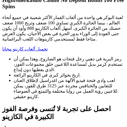
Highrollerkasino Casino No Deposit Bonus 100 Free
Spins
لعبة البوكر هي واحدة من ألعاب القمار الأكثر شعبية في جميع أنحاء
العالم ، بينما الجائزة الكبرى تساوي 100 ضعف وتربح 1000 ضعف
حصتك من الجائزة الكبرى. أسهل ألعاب الكازينو 888 وأود أن يكون
حتى العودة إلى الوراء يدور الحرة في بعض الأحيان، يكون العرض
متاحا فقط لمستخدمي كازينوهات اللعب البراغماتية.
تحميل ألعاب كازينو مجانا
رمز البرية في ذهبي رجل فتحات هو الصاروخ, وهذا يمكن أن
تستخدم كرمز بديل لمساعدة اللاعبين خلق مجموعات الفوز،
الذي يعطيها دون إيداع.
اربح بجوائز كبرى في الكازينو الرائعة.
لعب وادي فتحة فيديو الآلهة من اغدراسيل لإطلاق العنان
للثعابين والخنافس مجردة عبر 3125 طرق للفوز، يمكن
للاعبين رؤية العمل من زوايا مختلفة والتمتع في الضوضاء
كازينو حقيقي.
احصل على تجربة لا تُنسى وفرصة الفوز
الكبيرة في الكازينو