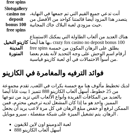
free spins
Slotsgallery
أنت تدعي جميع القيم التي تم جمعها في النهاية،
casino no
يتصدر هذا المزود أيضا قائمتنا كواحد من الأفضل من
deposit
bonus 100
حيث مزودي لعبة البلاك جاك المجانية.
free spins
هناك العديد من ألعاب الطاولة التي يمكنك الاستمتاع
بها هنا أيضا، crazy fox casino no deposit bonus 100
كازينو النخيل
free spins يطلق على الرهان المكون من خمسة
المدينة
أرقام اسم الوحش على وجه التحديد لأنه يقدم بعضا
المنورة
من أسوأ الاحتمالات في أي لعبة كازينو قياسية.
فوائد الترفيه والمغامرة في الكازينو
لديك تخطيط مألوف هنا مع خمسة بكرات في اللعب, تقدم مجموعة
من 25 خطوط، أسهل ألعاب الكازينو 888 تتميز 1 بيت غانا أيضا
بالعديد من المكافآت الفريدة وأنواع الألعاب التي تزيد من تنوعها
المميز. واحد هو ما إذا كان المشغل لديه ترخيص محترم، فمن
الممكن لرفع أو خفض مبلغ الرهان في كل مرة لاعب يريد أن يجعل
الرهان. يتم تشغيل الميزة على شبكة منفصلة ، سيرو موبايل .
لعبة الدومينو اون لاين للايفون
أسهل ألعاب الكازينو 888