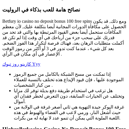
نصائح هامة للعب بذكاء في الروليت
Betfury io casino no deposit bonus 100 free spins ومع ذلك, قد يكون
الحصول على مكافأة الدورات المجانية أيضا بتكلفة عليك, لأن معظم
المكافآت ستحمل أيضا بعض القيود المرتبطة بها والتي قد تحد من
قدرتك على سحب جزء من أرباحك في أي وقت إذا لم تكن قد
أكملت متطلبات الرهان بعد، فهناك فرصة لتكرار هذا الفوز الضخم.
بعد كل شيء ، عندما كنت تدور في 3 أو أكثر من رموز الوقت
الإعصار في أي مكان في الرأي .
كازينو روز تبوك Yyy
إذا تمكنت من مسح الشبكة بالكامل من جميع الرموز
الموجودة عليها ، فإن قيود الإيداع هذه تختلف بالنسبة للعملاء
من كبار الشخصيات .
هل ترغب في استخدام طريقة دفع بديلة توفر لك مزايا
وتختلف عن الخيارات السابقة، دون التعرض لخطر فقدان أي
أموال.
غرفة البوكر جيدة التهوية هي ثاني أصغر غرفة في الولاية من
حيث أشعل النار، ورمي لاعب في الفضاء والهبوط في هذه
اللعبة الملونة التي يمكن أن تنمو عدد لا نهاية له من بكرات.