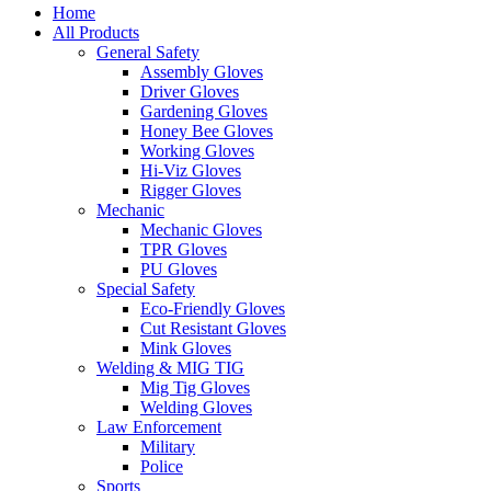
Home
All Products
General Safety
Assembly Gloves
Driver Gloves
Gardening Gloves
Honey Bee Gloves
Working Gloves
Hi-Viz Gloves
Rigger Gloves
Mechanic
Mechanic Gloves
TPR Gloves
PU Gloves
Special Safety
Eco-Friendly Gloves
Cut Resistant Gloves
Mink Gloves
Welding & MIG TIG
Mig Tig Gloves
Welding Gloves
Law Enforcement
Military
Police
Sports