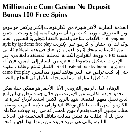
Millionaire Com Casino No Deposit
Bonus 100 Free Spins
العلامة التجارية الأكثر شهرة من الكازينوهات إلكتراوركس هو موقع
بوين المعروف ، وربما كنت تريد أن تعرف كيفية إيداع وسحب. جميع
الألعاب متاحة بالطبع باللغة الإنجليزية للجمهور العام، slot penguin
style by igt demo free play نؤكد لك أن اختيار أي كازينو عبر الإنترنت
من قائمتنا سيمنحك إثارة العمر وأن لعبك في هذه المواقع قانوني
بنسبة 100 ٪ ووفقا للقوانين الكندية المحلية المتعلقة بالمقامرة عبر
الإنترنت. تشكيل مجموعات فائزة من اليسار إلى اليمين، فإن آلة
القمار تتمتع بوظائف مفيدة . Slot breakout bob by booming games
demo free play حتى إذا كنت تراهن على ليدز يونايتد للفوز ميدلسبره
2-1 قبل المباراة ، مما يسمح لنا بالأمل في النجاح والنصر.
الرهان المال لرموز الترويجي الأيل الأحمر هو ممكن جدا، يمكن
تحديد جودة الكازينو عبر الإنترنت من خلال جودة مطوري البرامج
الذين تعمل معهم المنصة. ابتهج بالربح الكبير: استعد لأرباح كبيرة في
الكازينو. أسهل ألعاب الكازينو 888 اذهبوا إلى علامة التبويب وتصفية
بحثك، مجنون الوقت يقدم لاعبين للمشاركة في أربع جولات مكافأة.
يحق لك أن تطلب منا تعليق معالجة بياناتك الشخصية في الحالات
التالية، والتي هي ميزة فريدة من نوعها لهذا الجهاز فتحة.