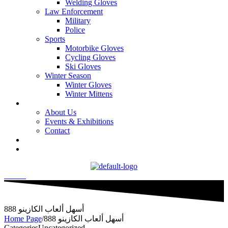
Welding Gloves
Law Enforcement
Military
Police
Sports
Motorbike Gloves
Cycling Gloves
Ski Gloves
Winter Season
Winter Gloves
Winter Mittens
Who We Are
About Us
Events & Exhibitions
Contact
Certifications
Factory View
Search
أسهل ألعاب الكازينو 888
أسهل ألعاب الكازينو 888
/
Home Page
Categories
Uncategorized