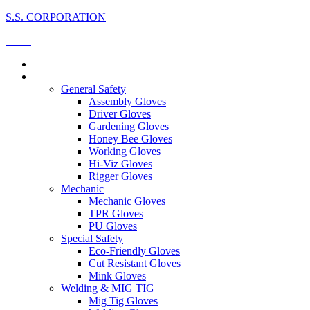
S.S. CORPORATION
Menu
Home
All Products
General Safety
Assembly Gloves
Driver Gloves
Gardening Gloves
Honey Bee Gloves
Working Gloves
Hi-Viz Gloves
Rigger Gloves
Mechanic
Mechanic Gloves
TPR Gloves
PU Gloves
Special Safety
Eco-Friendly Gloves
Cut Resistant Gloves
Mink Gloves
Welding & MIG TIG
Mig Tig Gloves