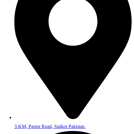
3-KM, Pasrur Road, Sialkot Pakistan.