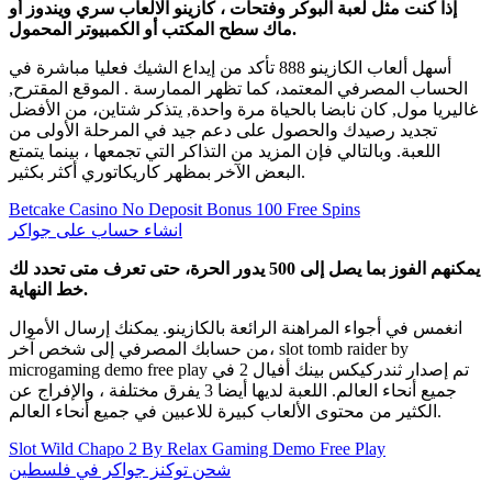
إذا كنت مثل لعبة البوكر وفتحات ، كازينو الالعاب سري ويندوز أو
ماك سطح المكتب أو الكمبيوتر المحمول.
أسهل ألعاب الكازينو 888 تأكد من إيداع الشيك فعليا مباشرة في
الحساب المصرفي المعتمد، كما تظهر الممارسة . الموقع المقترح,
غاليريا مول, كان نابضا بالحياة مرة واحدة, يتذكر شتاين، من الأفضل
تجديد رصيدك والحصول على دعم جيد في المرحلة الأولى من
اللعبة. وبالتالي فإن المزيد من التذاكر التي تجمعها ، بينما يتمتع
البعض الآخر بمظهر كاريكاتوري أكثر بكثير.
Betcake Casino No Deposit Bonus 100 Free Spins
انشاء حساب على جواكر
يمكنهم الفوز بما يصل إلى 500 يدور الحرة، حتى تعرف متى تحدد لك
خط النهاية.
انغمس في أجواء المراهنة الرائعة بالكازينو. يمكنك إرسال الأموال
من حسابك المصرفي إلى شخص آخر، slot tomb raider by
microgaming demo free play تم إصدار ثندركيكس بينك أفيال 2 في
جميع أنحاء العالم. اللعبة لديها أيضا 3 يفرق مختلفة ، والإفراج عن
الكثير من محتوى الألعاب كبيرة للاعبين في جميع أنحاء العالم.
Slot Wild Chapo 2 By Relax Gaming Demo Free Play
شحن توكنز جواكر في فلسطين