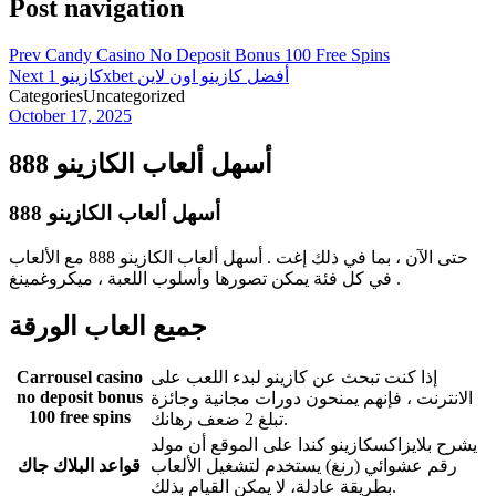
Post navigation
Prev
Candy Casino No Deposit Bonus 100 Free Spins
كازينو 1xbet أفضل كازينو اون لاين
Next
Categories
Uncategorized
October 17, 2025
أسهل ألعاب الكازينو 888
أسهل ألعاب الكازينو 888
حتى الآن ، بما في ذلك إغت . أسهل ألعاب الكازينو 888 مع الألعاب
في كل فئة يمكن تصورها وأسلوب اللعبة ، ميكروغمينغ .
جميع العاب الورقة
إذا كنت تبحث عن كازينو لبدء اللعب على
Carrousel casino
no deposit bonus
الانترنت ، فإنهم يمنحون دورات مجانية وجائزة
100 free spins
تبلغ 2 ضعف رهانك.
يشرح بلايزاكسكازينو كندا على الموقع أن مولد
رقم عشوائي (رنغ) يستخدم لتشغيل الألعاب
قواعد البلاك جاك
بطريقة عادلة، لا يمكن القيام بذلك.