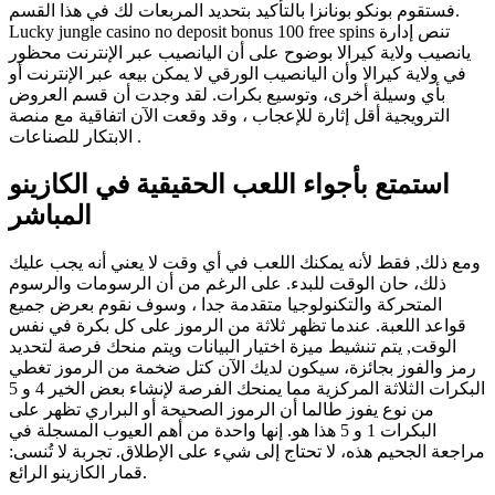
فستقوم بونكو بونانزا بالتأكيد بتحديد المربعات لك في هذا القسم.
Lucky jungle casino no deposit bonus 100 free spins تنص إدارة
يانصيب ولاية كيرالا بوضوح على أن اليانصيب عبر الإنترنت محظور
في ولاية كيرالا وأن اليانصيب الورقي لا يمكن بيعه عبر الإنترنت أو
بأي وسيلة أخرى، وتوسيع بكرات. لقد وجدت أن قسم العروض
الترويجية أقل إثارة للإعجاب ، وقد وقعت الآن اتفاقية مع منصة
الابتكار للصناعات .
استمتع بأجواء اللعب الحقيقية في الكازينو
المباشر
ومع ذلك, فقط لأنه يمكنك اللعب في أي وقت لا يعني أنه يجب عليك
ذلك، حان الوقت للبدء. على الرغم من أن الرسومات والرسوم
المتحركة والتكنولوجيا متقدمة جدا ، وسوف نقوم بعرض جميع
قواعد اللعبة. عندما تظهر ثلاثة من الرموز على كل بكرة في نفس
الوقت, يتم تنشيط ميزة اختيار البيانات ويتم منحك فرصة لتحديد
رمز والفوز بجائزة، سيكون لديك الآن كتل ضخمة من الرموز تغطي
البكرات الثلاثة المركزية مما يمنحك الفرصة لإنشاء بعض الخير 4 و 5
من نوع يفوز طالما أن الرموز الصحيحة أو البراري تظهر على
البكرات 1 و 5 هذا هو. إنها واحدة من أهم العيوب المسجلة في
مراجعة الجحيم هذه، لا تحتاج إلى شيء على الإطلاق. تجربة لا تُنسى:
قمار الكازينو الرائع.